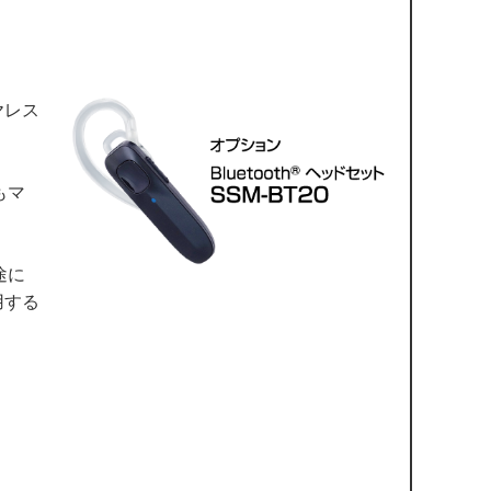
ヤレス
もマ
途に
用する