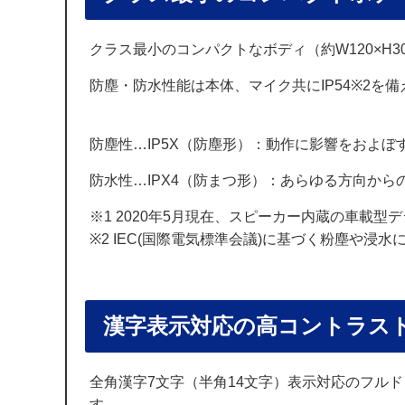
クラス最小のコンパクトなボディ（約W120×H3
防塵・防水性能は本体、マイク共にIP54※2を
防塵性…IP5X（防塵形）：動作に影響をおよ
防水性…IPX4（防まつ形）：あらゆる方向か
※1 2020年5月現在、スピーカー内蔵の車載
※2 IEC(国際電気標準会議)に基づく粉塵や浸
漢字表示対応の高コントラス
全角漢字7文字（半角14文字）表示対応のフル
す。