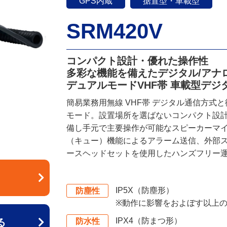
GPS内蔵
据置型・車載型
SRM420V
コンパクト設計・優れた操作性
多彩な機能を備えたデジタル/アナ
デュアルモードVHF帯 車載型デ
簡易業務用無線 VHF帯 デジタル通信方
モード。設置場所を選ばないコンパクト設
備し手元で主要操作が可能なスピーカーマ
（キュー）機能によるアラーム送信、外部
ースヘッドセットを使用したハンズフリー
IP5X（防塵形）
防塵性
※動作に影響をおよぼす以上
IPX4（防まつ形）
防水性
る