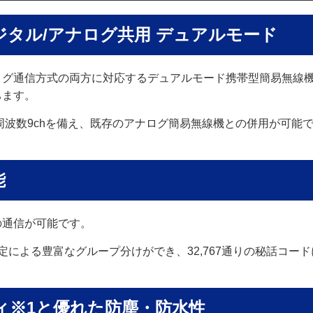
ジタル/アナログ共用 デュアルモード
グ通信方式の両方に対応するデュアルモード携帯型簡易無線機（
ちます。
用周波数9chを備え、既存のアナログ簡易無線機との併用が可能
能
の通信が可能です。
）設定による豊富なグループ分けができ、32,767通りの秘話
ィ※1と優れた防塵・防水性