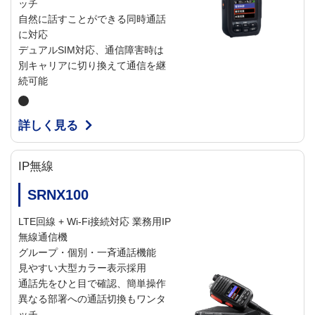
ッチ
自然に話すことができる同時通話
に対応
デュアルSIM対応、通信障害時は
別キャリアに切り換えて通信を継
続可能
詳しく見る
IP無線
SRNX100
LTE回線 + Wi-Fi接続対応 業務用IP
無線通信機
グループ・個別・一斉通話機能
見やすい大型カラー表示採用
通話先をひと目で確認、簡単操作
異なる部署への通話切換もワンタ
ッチ