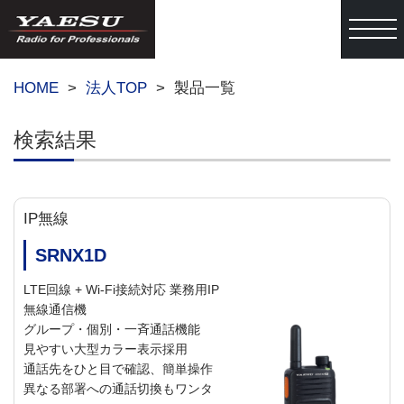
togg
HOME
法人TOP
製品一覧
検索結果
IP無線
SRNX1D
LTE回線 + Wi-Fi接続対応 業務用IP
無線通信機
グループ・個別・一斉通話機能
見やすい大型カラー表示採用
通話先をひと目で確認、簡単操作
異なる部署への通話切換もワンタ