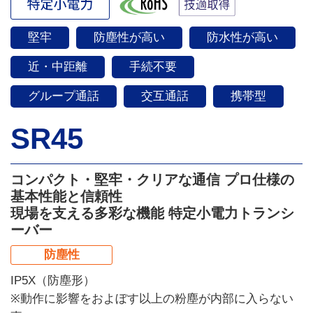
堅牢
防塵性が高い
防水性が高い
近・中距離
手続不要
グループ通話
交互通話
携帯型
SR45
コンパクト・堅牢・クリアな通信 プロ仕様の
基本性能と信頼性
現場を支える多彩な機能 特定小電力トランシ
ーバー
防塵性
IP5X（防塵形）
※動作に影響をおよぼす以上の粉塵が内部に入らない