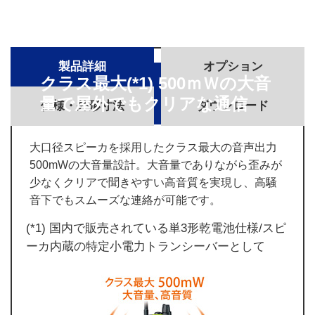
製品詳細
オプション
クラス最大(*1) 500ｍＷの大音
量で屋外でもクリアな通信
仕様・外形寸法
ダウンロード
大口径スピーカを採用したクラス最大の音声出力
500mWの大音量設計。大音量でありながら歪みが
少なくクリアで聞きやすい高音質を実現し、高騒
音下でもスムーズな連絡が可能です。
(*1) 国内で販売されている単3形乾電池仕様/スピ
ーカ内蔵の特定小電力トランシーバーとして