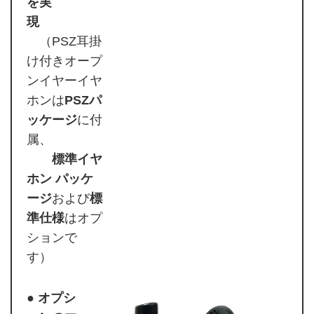
を実
現
（PSZ耳掛
け付きオープ
ンイヤーイヤ
ホンは
PSZパ
ッケージ
に付
属、
標準イヤ
ホン パッケ
ージ
および
標
準仕様
はオプ
ションで
す）
● オプシ