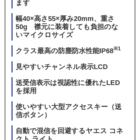
ます
幅40×高さ55×厚み20mm、重さ
50g 襟元に装着しても負担のな
いマイクロサイズ
※1
クラス最高の防塵防水性能IP68
見やすいチャンネル表示LCD
送受信表示は視認性に優れたLED
を採用
使いやすい大型アクセスキー（送
信ボタン）
自動で混信を回避するヤエス コネ
クト ライト