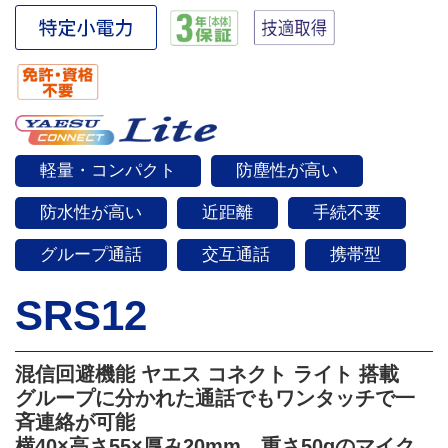
軽量・コンパクト
防塵性が高い
防水性が高い
近距離
手続不要
グループ通話
交互通話
携帯型
SRS12
混信回避機能 ヤエス コネクト ライト 搭載
グループに分かれた通話でもワンタッチで一
斉連絡が可能
横40×高さ55×厚み20mm、重さ50gのマイク