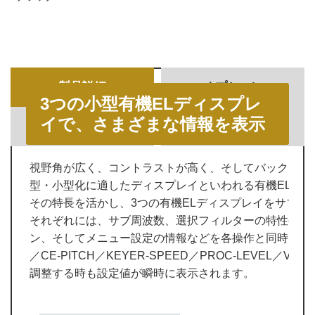
製品詳細
オプション
3つの小型有機ELディスプレ
イで、さまざまな情報を表示
仕様・外形寸法
ダウンロード
視野角が広く、コントラストが高く、そしてバックライ
型・小型化に適したディスプレイといわれる有機EL。
その特長を活かし、3つの有機ELディスプレイをサブウ
それぞれには、サブ周波数、選択フィルターの特性や帯
ン、そしてメニュー設定の情報などを各操作と同時に表示しま
／CE-PITCH／KEYER-SPEED／PROC-LEVEL／VOX-D
調整する時も設定値が瞬時に表示されます。