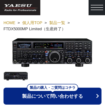
togg
HOME
個人用TOP
製品一覧
FTDX5000MP Limited（生産終了）
製品の購入・ご質問はコチラ
製品について問い合わせする