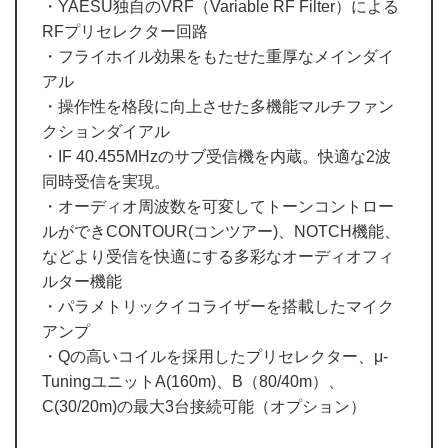
・YAESU独自のVRF（Variable RF Filter）による
RFプリセレクター回路
・フライホイル効果をもたせた重厚なメインダイ
アル
・操作性を格段に向上させた多機能マルチファン
クションダイアル
・IF 40.455MHzのサブ受信機を内蔵。快適な2波
同時受信を実現。
・オーディオ周波数を可変してトーンコントロー
ルができCONTOUR(コンツアー)、NOTCH機能、
などより受信を快適にする多彩なオーディオフィ
ルター機能
・パラメトリックイコライザーを搭載したマイク
アンプ
・Qの高いコイルを採用したプリセレクター、μ-
TuningユニットA(160m)、B（80/40m）、
C(30/20m)の最大3台接続可能（オプション）