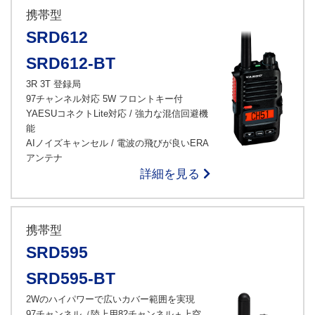
携帯型
SRD612
SRD612-BT
3R 3T 登録局
97チャンネル対応 5W フロントキー付
YAESUコネクトLite対応 / 強力な混信回避機
能
AIノイズキャンセル / 電波の飛びが良いERA
アンテナ
詳細を見る
携帯型
SRD595
SRD595-BT
2Wのハイパワーで広いカバー範囲を実現
97チャンネル（陸上用82チャンネル＋上空