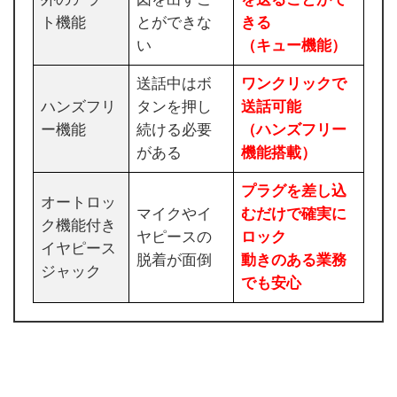
ト機能
とができな
きる
い
（キュー機能）
送話中はボ
ワンクリックで
ハンズフリ
タンを押し
送話可能
ー機能
続ける必要
（ハンズフリー
がある
機能搭載）
プラグを差し込
オートロッ
マイクやイ
むだけで確実に
ク機能付き
ヤピースの
ロック
イヤピース
脱着が面倒
動きのある業務
ジャック
でも安心