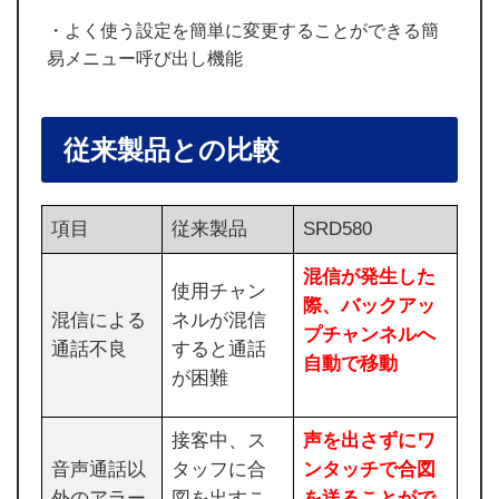
・よく使う設定を簡単に変更することができる簡
易メニュー呼び出し機能
従来製品との比較
項目
従来製品
SRD580
混信が発生した
使用チャン
際、バックアッ
混信による
ネルが混信
プチャンネルへ
通話不良
すると通話
自動で移動
が困難
接客中、ス
声を出さずにワ
音声通話以
タッフに合
ンタッチで合図
外のアラー
図を出すこ
を送ることがで