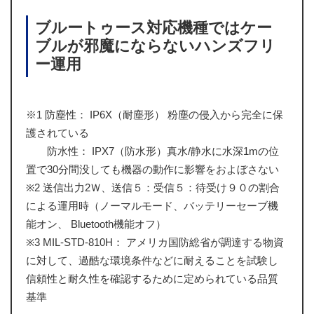
ブルートゥース対応機種ではケー
ブルが邪魔にならないハンズフリ
ー運用
※1 防塵性： IP6X（耐塵形） 粉塵の侵入から完全に保
護されている
防水性： IPX7（防水形）真水/静水に水深1mの位
置で30分間没しても機器の動作に影響をおよぼさない
※2 送信出力2Ｗ、送信５：受信５：待受け９０の割合
による運用時（ノーマルモード、バッテリーセーブ機
能オン、 Bluetooth機能オフ）
※3 MIL-STD-810H： アメリカ国防総省が調達する物資
に対して、過酷な環境条件などに耐えることを試験し
信頼性と耐久性を確認するために定められている品質
基準