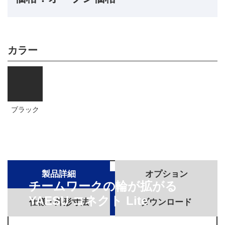
カラー
ブラック
製品詳細
オプション
チームワークの輪が拡がる
YAESU コネクト Lite
仕様・外形寸法
ダウンロード