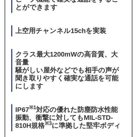
とができます
上空用チャンネル15chを実装
クラス最大1200mWの高音質、大
音量
騒がしい屋外などでも相手の声が
聞き取りやすく確実な通話を可能
にします
※1
IP67
対応の優れた防塵防水性能
振動、衝撃に対してもMIL-STD-
※3
810H規格
に準拠した堅牢ボディ