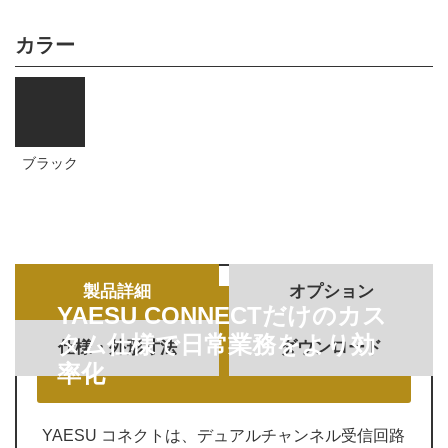
カラー
ブラック
製品詳細
オプション
YAESU CONNECTだけのカス
タム仕様で日常業務をより効
仕様・外形寸法
ダウンロード
率化
YAESU コネクトは、デュアルチャンネル受信回路