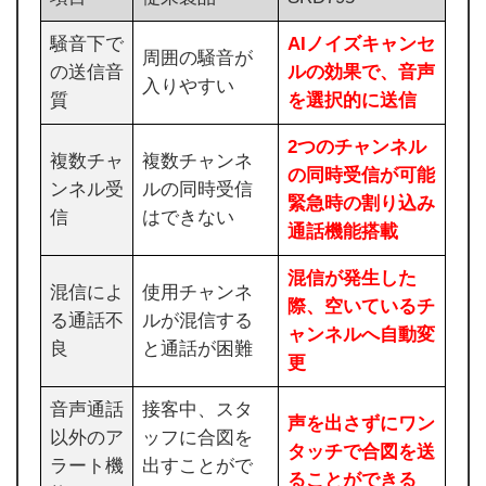
騒音下で
AIノイズキャンセ
周囲の騒音が
の送信音
ルの効果で、音声
入りやすい
質
を選択的に送信
2つのチャンネル
複数チャ
複数チャンネ
の同時受信が可能
ンネル受
ルの同時受信
緊急時の割り込み
信
はできない
通話機能搭載
混信が発生した
混信によ
使用チャンネ
際、空いているチ
る通話不
ルが混信する
ャンネルへ自動変
良
と通話が困難
更
音声通話
接客中、スタ
声を出さずにワン
以外のア
ッフに合図を
タッチで合図を送
ラート機
出すことがで
ることができる