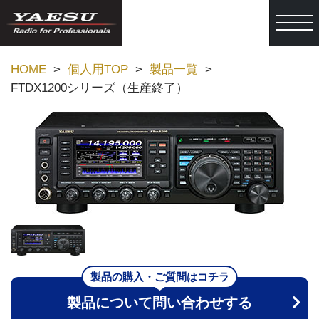
togg
HOME
個人用TOP
製品一覧
FTDX1200シリーズ（生産終了）
製品の購入・ご質問はコチラ
製品について問い合わせする