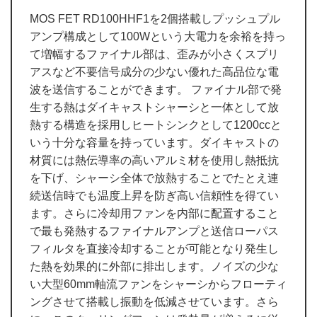
MOS FET RD100HHF1を2個搭載しプッシュプル
アンプ構成として100Wという大電力を余裕を持っ
て増幅するファイナル部は、歪みが小さくスプリ
アスなど不要信号成分の少ない優れた高品位な電
波を送信することができます。 ファイナル部で発
生する熱はダイキャストシャーシと一体として放
熱する構造を採用しヒートシンクとして1200ccと
いう十分な容量を持っています。ダイキャストの
材質には熱伝導率の高いアルミ材を使用し熱抵抗
を下げ、シャーシ全体で放熱することでたとえ連
続送信時でも温度上昇を防ぎ高い信頼性を得てい
ます。さらに冷却用ファンを内部に配置すること
で最も発熱するファイナルアンプと送信ローパス
フィルタを直接冷却することが可能となり発生し
た熱を効果的に外部に排出します。ノイズの少な
い大型60mm軸流ファンをシャーシからフローティ
ングさせて搭載し振動を低減させています。さら