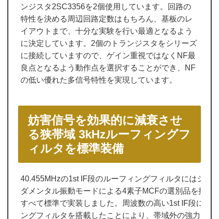
ンジスタ2SC3356を2個使用しています。回路の
特性を決める周辺回路定数はもちろん、基板のレ
イアウトまで、十分な実験を行い最適となるよう
に決定しています。2個のトランジスタをシリーズ
に接続していますので、ゲイン重視ではなくNF最
良点となるよう動作点を選択することができ、NF
の低い優れた多信号特性を実現しています。
妨害信号を効果的に減衰させ
る狭帯域 3kHzルーフィングフ
ィルタを標準装備
40.455MHzの1st IF段のルーフィングフィルタに
ダメンタル振動モードによる4素子MCFの選別品を採用。3kH
すべて標準で実装しました。周波数の高い1st IF段にお
ングフィルタを搭載したことにより、帯域外の強力な妨害信